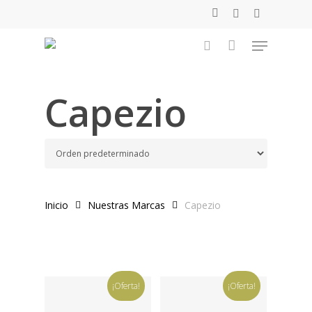
Skip
facebook
youtube
instagram
to
Menu
main
search
content
Capezio
Inicio
Nuestras Marcas
Capezio
¡Oferta!
¡Oferta!