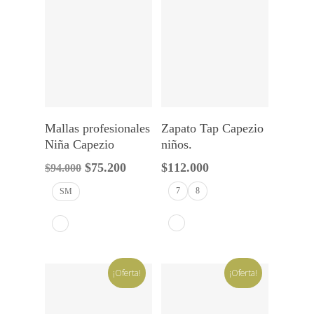
Seleccionar Opciones
Seleccionar Opciones
Mallas profesionales
Zapato Tap Capezio
Niña Capezio
niños.
El
El
$
75.200
$
112.000
$
94.000
precio
precio
7
8
SM
original
actual
era:
es:
$94.000.
$75.200.
¡Oferta!
¡Oferta!