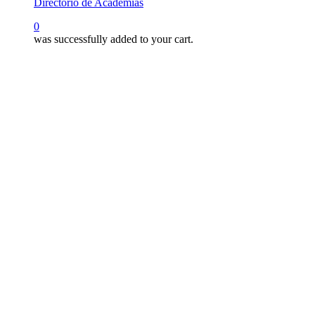
Directorio de Academias
search
0
was successfully added to your cart.