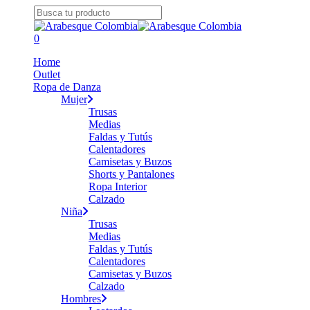
Skip
to
Close
main
Search
search
0
content
Menu
Home
Outlet
Ropa de Danza
Mujer
Trusas
Medias
Faldas y Tutús
Calentadores
Camisetas y Buzos
Shorts y Pantalones
Ropa Interior
Calzado
Niña
Trusas
Medias
Faldas y Tutús
Calentadores
Camisetas y Buzos
Calzado
Hombres