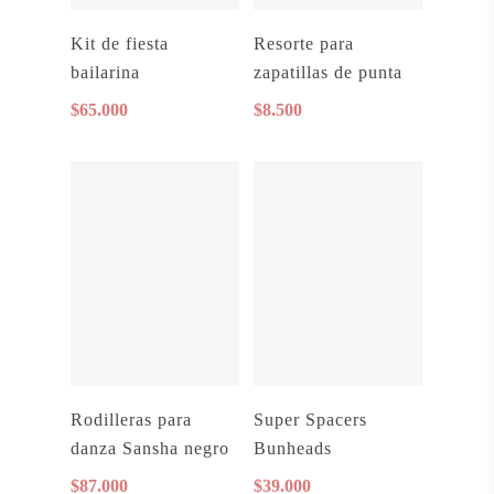
Añadir Al Carrito
Añadir Al Carrito
Kit de fiesta
Resorte para
bailarina
zapatillas de punta
$
65.000
$
8.500
Leer Más
Seleccionar
Rodilleras para
Super Spacers
Opciones
danza Sansha negro
Bunheads
$
87.000
$
39.000