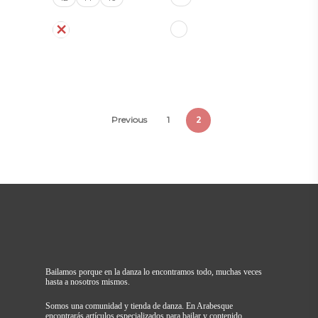
original
actual
era:
es:
$372.000.
$241.800.
2
Previous
1
Bailamos porque en la danza lo encontramos todo, muchas veces
hasta a nosotros mismos.
Somos una comunidad y tienda de danza. En Arabesque
encontrarás artículos especializados para bailar y contenido