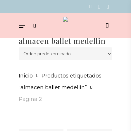
Skip
facebook
youtube
instagram
to
Menu
main
search
content
almacen ballet medellin
Inicio
Productos etiquetados
“almacen ballet medellin”
Página 2