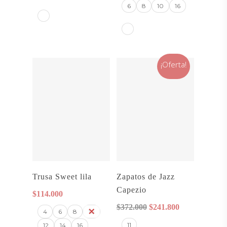
6
8
10
16
¡Oferta!
Seleccionar
Seleccionar
Trusa Sweet lila
Zapatos de Jazz
Opciones
Opciones
Capezio
$
114.000
El
El
$
372.000
$
241.800
4
6
8
10
precio
precio
11
12
14
16