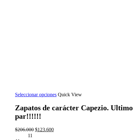
Seleccionar opciones
Quick View
Zapatos de carácter Capezio. Ultimo
par!!!!!!
El
El
$
206.000
$
123.600
precio
precio
11