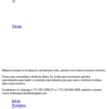
original
actual
11
era:
es:
$206.000.
$123.600.
Vaciar
Bailamos porque en la danza lo encontramos todo, muchas veces hasta a nosotros mismos.
Somos una comunidad y tienda de danza. En Arabesque encontrarás artículos
especializados para bailar y contenido especialmente para que ames y disfrutes la danza
tanto como nosotros.
Contáctanos al whatsapp (+57) 305 2398125 o (+57) 320 664 5609, también a nuestro
correo arabesquecolombia@gmail.com.
Inicio
Nosotros