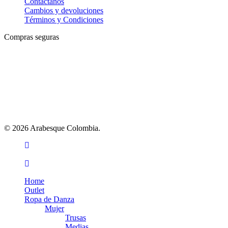
Contáctanos
Cambios y devoluciones
Términos y Condiciones
Compras seguras
© 2026 Arabesque Colombia.
facebook
youtube
instagram
tiktok
Close
Home
Menu
Outlet
Ropa de Danza
Mujer
Trusas
Medias