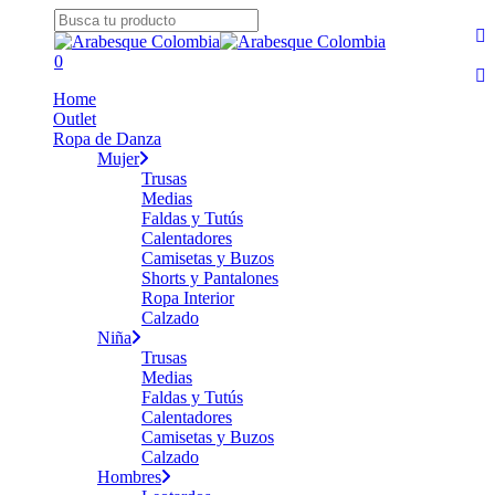
Skip
fa
to
Close
yo
main
Search
search
0
in
content
Menu
Home
Outlet
Ropa de Danza
Mujer
Trusas
Medias
Faldas y Tutús
Calentadores
Camisetas y Buzos
Shorts y Pantalones
Ropa Interior
Calzado
Niña
Trusas
Medias
Faldas y Tutús
Calentadores
Camisetas y Buzos
Calzado
Hombres