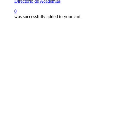
Directorio de Academias
search
0
was successfully added to your cart.