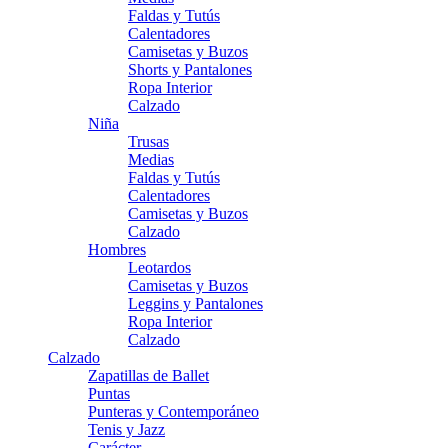
Faldas y Tutús
Calentadores
Camisetas y Buzos
Shorts y Pantalones
Ropa Interior
Calzado
Niña
Trusas
Medias
Faldas y Tutús
Calentadores
Camisetas y Buzos
Calzado
Hombres
Leotardos
Camisetas y Buzos
Leggins y Pantalones
Ropa Interior
Calzado
Calzado
Zapatillas de Ballet
Puntas
Punteras y Contemporáneo
Tenis y Jazz
Carácter