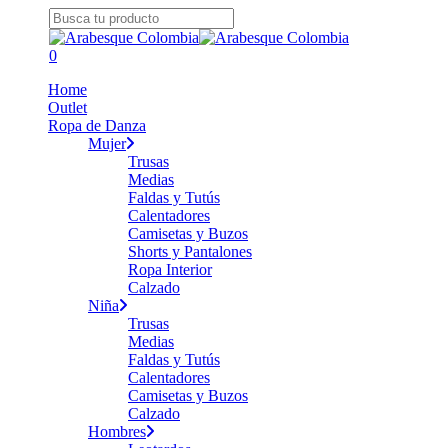
Skip
to
Close
main
Search
search
0
content
Menu
Home
Outlet
Ropa de Danza
Mujer
Trusas
Medias
Faldas y Tutús
Calentadores
Camisetas y Buzos
Shorts y Pantalones
Ropa Interior
Calzado
Niña
Trusas
Medias
Faldas y Tutús
Calentadores
Camisetas y Buzos
Calzado
Hombres