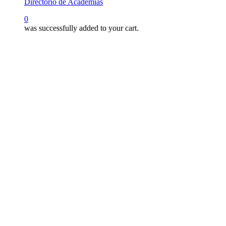
Directorio de Academias
search
0
was successfully added to your cart.