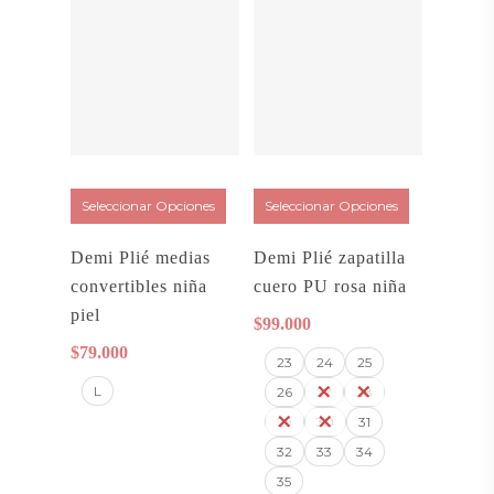
Seleccionar Opciones
Seleccionar Opciones
Demi Plié medias
Demi Plié zapatilla
convertibles niña
cuero PU rosa niña
piel
$
99.000
$
79.000
23
24
25
L
26
27
28
29
30
31
32
33
34
35