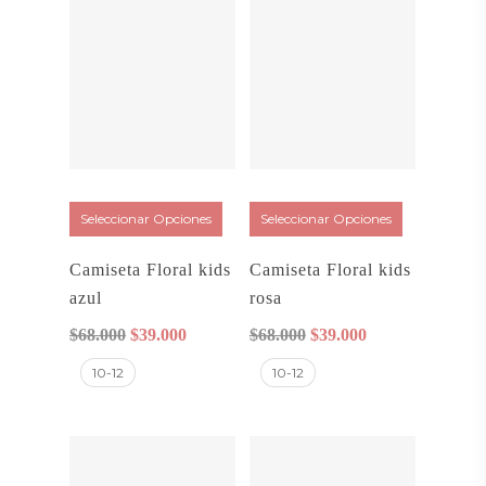
Seleccionar Opciones
Seleccionar Opciones
Camiseta Floral kids
Camiseta Floral kids
azul
rosa
El
El
El
El
$
68.000
$
39.000
$
68.000
$
39.000
precio
precio
precio
precio
10-12
10-12
original
actual
original
actual
era:
es:
era:
es:
$68.000.
$39.000.
$68.000.
$39.000.