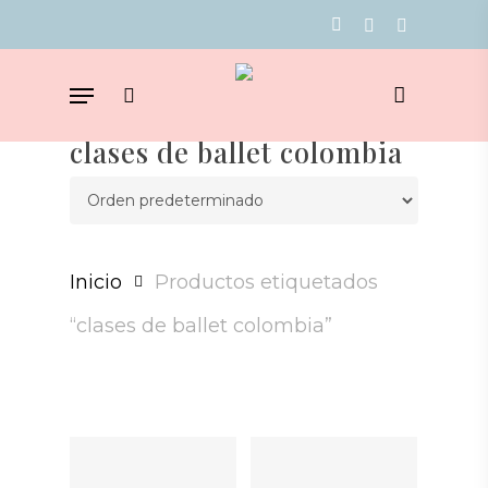
Skip
facebook
youtube
instagram
to
Menu
main
search
content
clases de ballet colombia
Inicio
Productos etiquetados
“clases de ballet colombia”