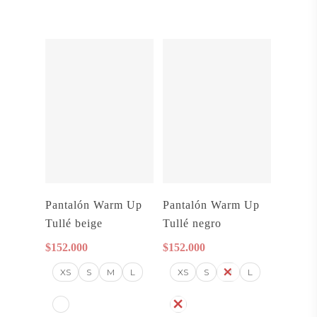
Seleccionar
Seleccionar
Pantalón Warm Up
Pantalón Warm Up
Opciones
Opciones
Tullé beige
Tullé negro
$
152.000
$
152.000
XS
S
M
L
XS
S
M
L