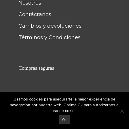
Nosotros
Contáctanos
Cambios y devoluciones
Términos y Condiciones
Compras seguras
Usamos cookies para asegurarte la mejor experiencia de
navegacion por nuestra web. Oprime Ok para autorizarnos el
© 2026 Arabesque Colombia.
uso de cokies.
Ok
facebook
youtube
instagram
tiktok