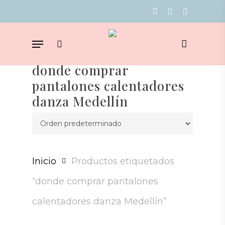
Skip
facebook
youtube
instagram
to
Menu
main
search
content
donde comprar
pantalones calentadores
danza Medellín
Inicio
Productos etiquetados
“donde comprar pantalones
calentadores danza Medellín”