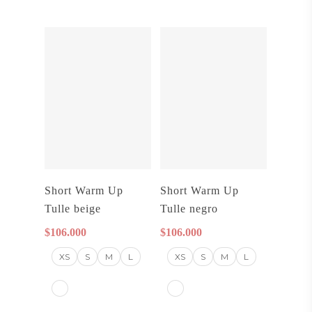
Seleccionar
Seleccionar
Short Warm Up
Short Warm Up
Opciones
Opciones
Tulle beige
Tulle negro
$
106.000
$
106.000
XS
S
M
L
XS
S
M
L