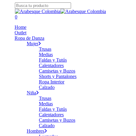
Skip
to
Close
main
Search
search
0
content
Menu
Home
Outlet
Ropa de Danza
Mujer
Trusas
Medias
Faldas y Tutús
Calentadores
Camisetas y Buzos
Shorts y Pantalones
Ropa Interior
Calzado
Niña
Trusas
Medias
Faldas y Tutús
Calentadores
Camisetas y Buzos
Calzado
Hombres