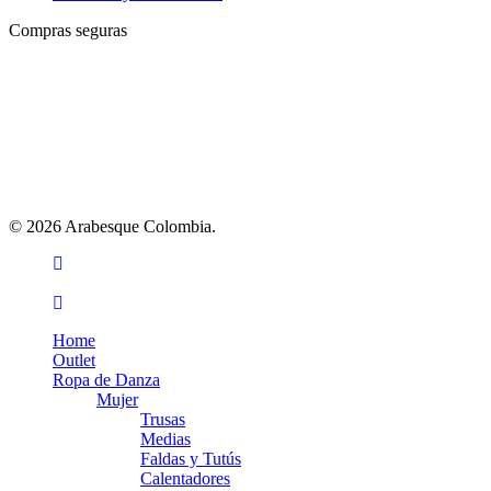
Compras seguras
© 2026 Arabesque Colombia.
facebook
youtube
instagram
tiktok
Close
Home
Menu
Outlet
Ropa de Danza
Mujer
Trusas
Medias
Faldas y Tutús
Calentadores