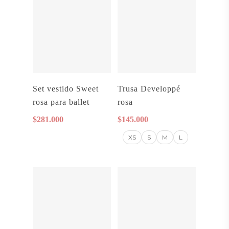
Añadir Al Carrito
Seleccionar
Set vestido Sweet
Trusa Developpé
Opciones
rosa para ballet
rosa
$
281.000
$
145.000
XS
S
M
L