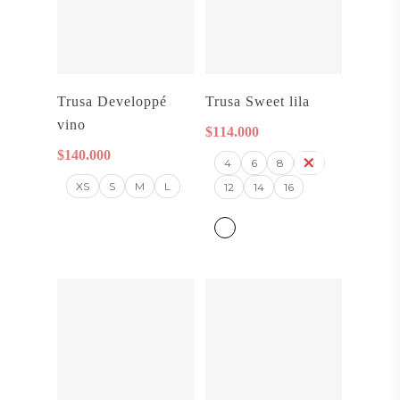
Seleccionar
Seleccionar
Trusa Developpé
Trusa Sweet lila
Opciones
Opciones
vino
$
114.000
$
140.000
4
6
8
10
XS
S
M
L
12
14
16