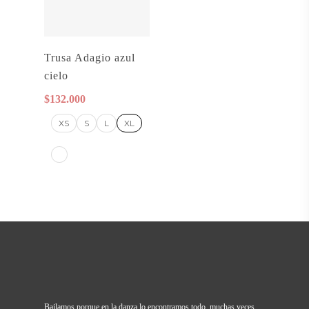
Seleccionar
Trusa Adagio azul
Opciones
cielo
$
132.000
XS
S
L
XL
Bailamos porque en la danza lo encontramos todo, muchas veces