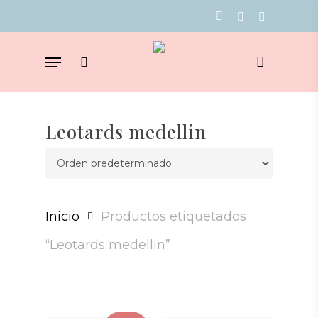
Skip
facebook
youtube
instagram
to
Menu
main
search
content
Leotards medellin
Inicio
Productos etiquetados
“Leotards medellin”