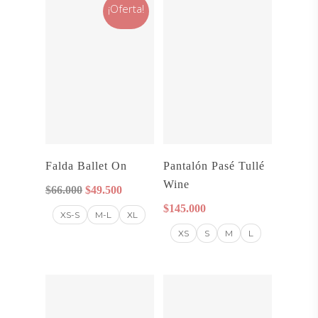
¡Oferta!
Seleccionar
Seleccionar
Falda Ballet On
Pantalón Pasé Tullé
Opciones
Opciones
Wine
El
El
$
66.000
$
49.500
precio
precio
$
145.000
XS-S
M-L
XL
original
actual
XS
S
M
L
era:
es:
$66.000.
$49.500.