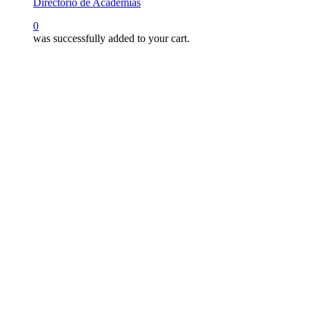
Directorio de Academias
search
0
was successfully added to your cart.