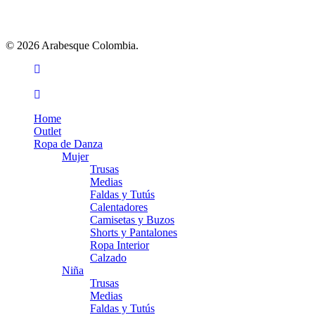
© 2026 Arabesque Colombia.
facebook
youtube
instagram
tiktok
Close
Home
Menu
Outlet
Ropa de Danza
Mujer
Trusas
Medias
Faldas y Tutús
Calentadores
Camisetas y Buzos
Shorts y Pantalones
Ropa Interior
Calzado
Niña
Trusas
Medias
Faldas y Tutús