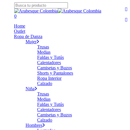
Skip
fa
to
Close
yo
main
Search
search
0
in
content
Menu
Home
Outlet
Ropa de Danza
Mujer
Trusas
Medias
Faldas y Tutús
Calentadores
Camisetas y Buzos
Shorts y Pantalones
Ropa Interior
Calzado
Niña
Trusas
Medias
Faldas y Tutús
Calentadores
Camisetas y Buzos
Calzado
Hombres