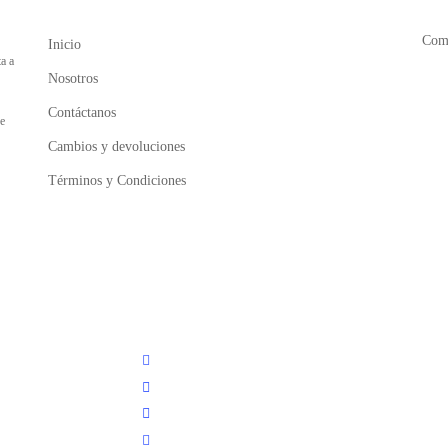
Comp
Inicio
a a
Nosotros
Contáctanos
ue
Cambios y devoluciones
Términos y Condiciones
facebook
youtube
instagram
tiktok