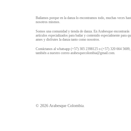
Bailamos porque en la danza lo encontramos todo, muchas veces hast
nosotros mismos.
Somos una comunidad y tienda de danza. En Arabesque encontrarás
artículos especializados para bailar y contenido especialmente para q
ames y disfrutes la danza tanto como nosotros.
Contáctanos al whatsapp (+57) 305 2398125 o (+57) 320 664 5609,
también a nuestro correo arabesquecolombia@gmail.com.
© 2026 Arabesque Colombia.