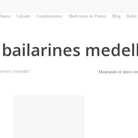
 Danza
Calzado
Complementos
Mediciones de Puntas
Blog
Ballet
bailarines medel
arines medellin”
Mostrando el único re