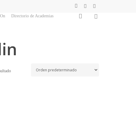
facebook
youtube
instagram
0
search
 On
Directorio de Academias
lin
sultado