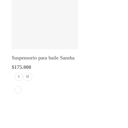
Seleccionar Opciones
Suspensorio para baile Sansha
$
175.000
S
M