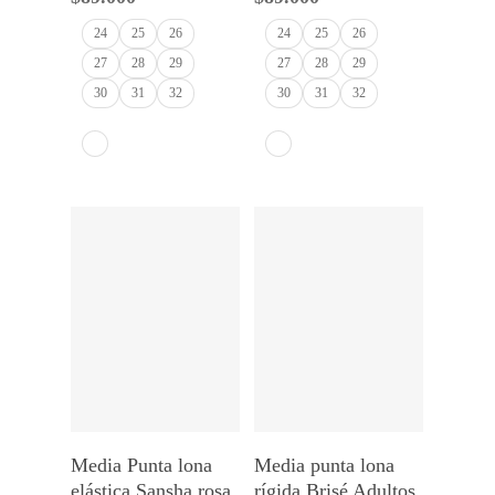
24
25
26
24
25
26
27
28
29
27
28
29
30
31
32
30
31
32
Seleccionar Opciones
Seleccionar Opciones
Media Punta lona
Media punta lona
elástica Sansha rosa
rígida Brisé Adultos