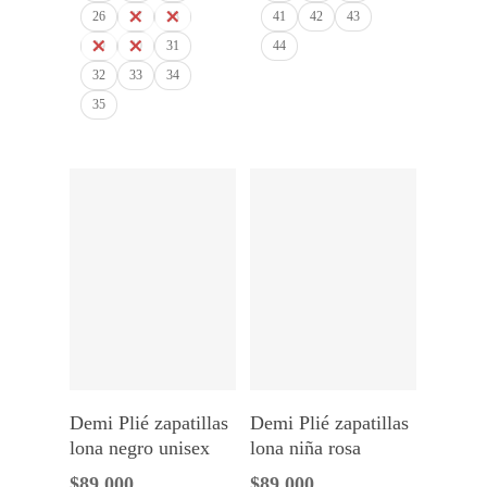
26
27
28
41
42
43
29
30
31
44
32
33
34
35
Seleccionar Opciones
Seleccionar Opciones
Demi Plié zapatillas
Demi Plié zapatillas
lona negro unisex
lona niña rosa
$
89.000
$
89.000