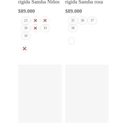
rígida Sansha Niños
rígida Sansha rosa
$
89.000
$
89.000
23
28
29
35
36
37
30
31
33
38
34