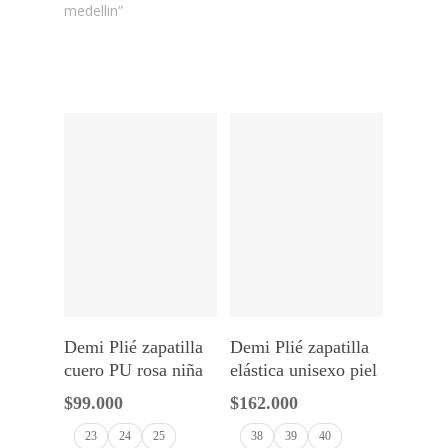
medellin”
Seleccionar Opciones
Seleccionar Opciones
Demi Plié zapatilla
Demi Plié zapatilla
cuero PU rosa niña
elástica unisexo piel
$
99.000
$
162.000
23
24
25
38
39
40