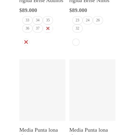
rígida Brisé Adultos
rígida Brisé Niños
$
89.000
$
89.000
33
34
35
23
24
26
36
37
38
32
Seleccionar Opciones
Seleccionar Opciones
Media Punta lona
Media Punta lona