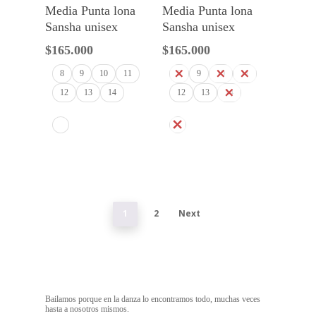
Seleccionar Opciones
Seleccionar Opciones
Media Punta lona
Media Punta lona
Sansha unisex
Sansha unisex
$
165.000
$
165.000
8
9
10
11
8
9
10
11
12
13
14
12
13
14
1
2
Next
Bailamos porque en la danza lo encontramos todo, muchas veces
hasta a nosotros mismos.