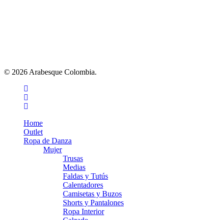
© 2026 Arabesque Colombia.
facebook
youtube
instagram
tiktok
Close
Home
Menu
Outlet
Ropa de Danza
Mujer
Trusas
Medias
Faldas y Tutús
Calentadores
Camisetas y Buzos
Shorts y Pantalones
Ropa Interior