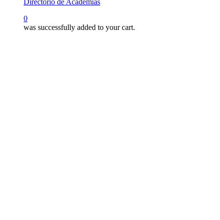
Directorio de Academias
search
0
was successfully added to your cart.