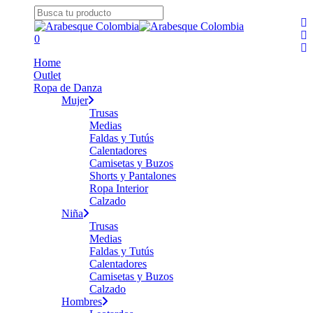
Skip
fa
to
Close
yo
main
Search
search
0
in
content
Menu
Home
Outlet
Ropa de Danza
Mujer
Trusas
Medias
Faldas y Tutús
Calentadores
Camisetas y Buzos
Shorts y Pantalones
Ropa Interior
Calzado
Niña
Trusas
Medias
Faldas y Tutús
Calentadores
Camisetas y Buzos
Calzado
Hombres