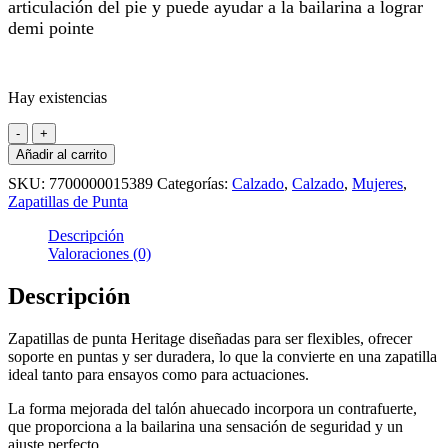
articulación del pie y puede ayudar a la bailarina a lograr
demi pointe
Hay existencias
Bloch
Heritage
Añadir al carrito
zapatillas
SKU:
7700000015389
Categorías:
Calzado
,
Calzado
,
Mujeres
,
de
Zapatillas de Punta
punta
cantidad
Descripción
Valoraciones (0)
Descripción
Zapatillas de punta Heritage diseñadas para ser flexibles, ofrecer
soporte en puntas y ser duradera, lo que la convierte en una zapatilla
ideal tanto para ensayos como para actuaciones.
La forma mejorada del talón ahuecado incorpora un contrafuerte,
que proporciona a la bailarina una sensación de seguridad y un
ajuste perfecto.