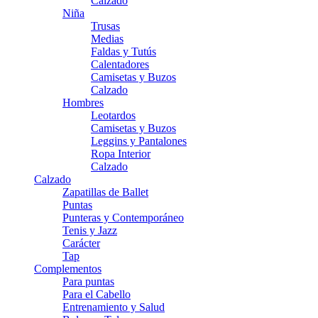
Calzado
Niña
Trusas
Medias
Faldas y Tutús
Calentadores
Camisetas y Buzos
Calzado
Hombres
Leotardos
Camisetas y Buzos
Leggins y Pantalones
Ropa Interior
Calzado
Calzado
Zapatillas de Ballet
Puntas
Punteras y Contemporáneo
Tenis y Jazz
Carácter
Tap
Complementos
Para puntas
Para el Cabello
Entrenamiento y Salud