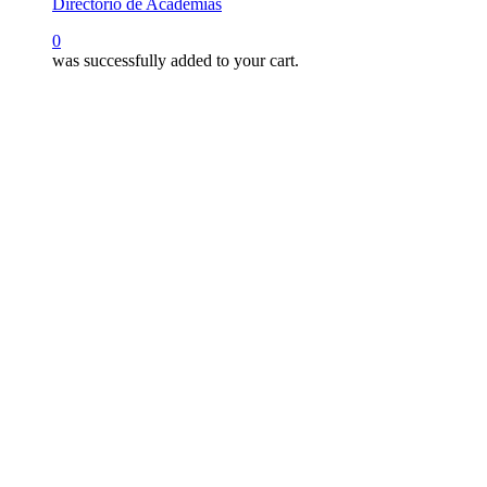
Directorio de Academias
search
0
was successfully added to your cart.