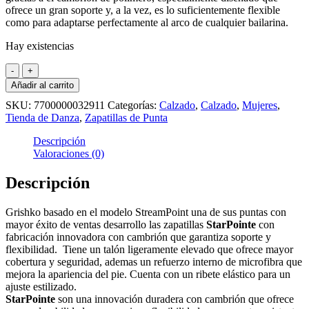
ofrece un gran soporte y, a la vez, es lo suficientemente flexible
como para adaptarse perfectamente al arco de cualquier bailarina.
Hay existencias
Grishko
StarPointe
Añadir al carrito
zapatillas
SKU:
7700000032911
Categorías:
Calzado
,
Calzado
,
Mujeres
,
de
Tienda de Danza
,
Zapatillas de Punta
punta
cantidad
Descripción
Valoraciones (0)
Descripción
Grishko basado en el modelo
StreamPoint una de sus puntas con
mayor
éxito de ventas desarrollo las zapatillas
StarPointe
con
fabricación innovadora con cambrión que garantiza soporte y
flexibilidad.
Tiene un talón ligeramente elevado que ofrece mayor
cobertura y seguridad, ademas un refuerzo interno de microfibra que
mejora la apariencia del pie. C
uenta con un ribete elástico para un
ajuste estilizado.
StarPointe
son una innovación duradera con cambrión que ofrece