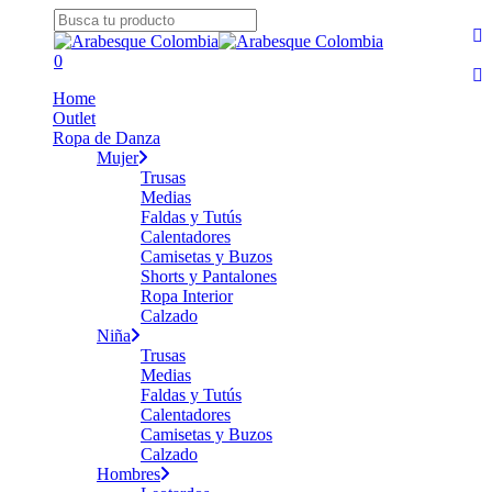
Skip
fa
to
Close
yo
main
Search
search
0
in
content
Menu
Home
Outlet
Ropa de Danza
Mujer
Trusas
Medias
Faldas y Tutús
Calentadores
Camisetas y Buzos
Shorts y Pantalones
Ropa Interior
Calzado
Niña
Trusas
Medias
Faldas y Tutús
Calentadores
Camisetas y Buzos
Calzado
Hombres