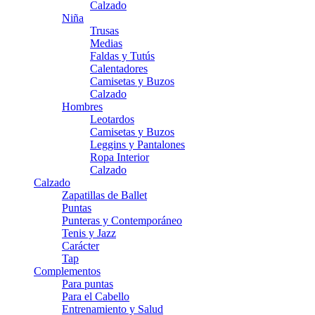
Calzado
Niña
Trusas
Medias
Faldas y Tutús
Calentadores
Camisetas y Buzos
Calzado
Hombres
Leotardos
Camisetas y Buzos
Leggins y Pantalones
Ropa Interior
Calzado
Calzado
Zapatillas de Ballet
Puntas
Punteras y Contemporáneo
Tenis y Jazz
Carácter
Tap
Complementos
Para puntas
Para el Cabello
Entrenamiento y Salud