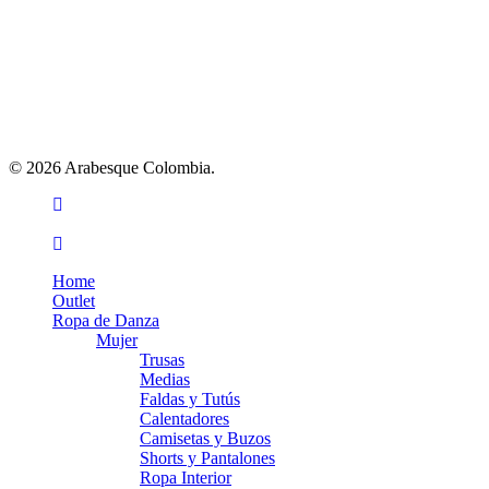
© 2026 Arabesque Colombia.
facebook
youtube
instagram
tiktok
Close
Home
Menu
Outlet
Ropa de Danza
Mujer
Trusas
Medias
Faldas y Tutús
Calentadores
Camisetas y Buzos
Shorts y Pantalones
Ropa Interior